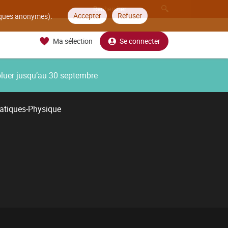
Accepter
Refuser
tiques anonymes).
Ma sélection
Se connecter
oluer jusqu’au 30 septembre
atiques-Physique