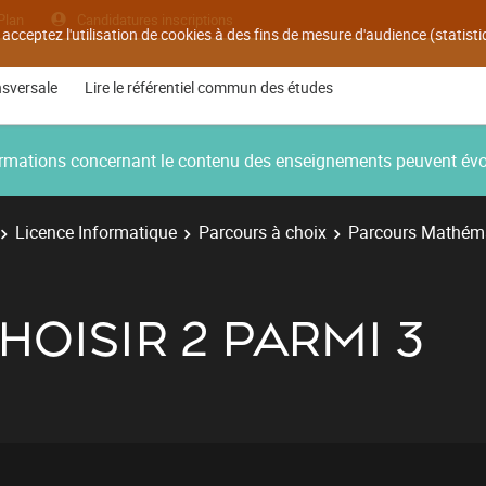
Plan
Candidatures inscriptions
 acceptez l'utilisation de cookies à des fins de mesure d'audience (statis
nsversale
Lire le référentiel commun des études
nformations concernant le contenu des enseignements peuvent év
Licence Informatique
Parcours à choix
Parcours Mathém
CHOISIR 2 PARMI 3