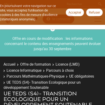
Aller à
En poursuivant votre navigation sur ce
site, vous acceptez l'utilisation de
Accepter
Refuser
cookies à des fins de mesure d'audience
Se connecter
(statistiques anonymes).
Offre en cours de modification : les informations
concernant le contenu des enseignements peuvent évoluer
jusqu’au 30 septembre
Accueil
Offre de formation
Licence (LMD)
Licence Informatique
Parcours à choix
Parcours Mathématiques-Physique
UE obligatoires
UE TEDS (S4)- Transition Ecologique pour un
développement Soutenable
UE TEDS (S4)- TRANSITION
ECOLOGIQUE POUR UN
DÉVELOPPEMENT SOUTENABLE