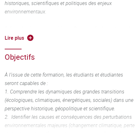
historiques, scientifiques et politiques des enjeux
environnementaux.
1. Introduction aux transitions : Comprendre les notions de
risques, aléas et vulnérabilités, habitabilité, durabilité,
Lire plus
soutenabilité. // Présentation des Objectifs de
Développement Durable (ODD), des scénarios prospectifs et
Objectifs
des grandes tendances issues du GIEC. // Introduction aux
compétences du GreenComp (cadre européen pour la
À l’issue de cette formation, les étudiants et étudiantes
durabilité). // Analyse historique des transitions passées et
seront capables de :
de leurs déterminants. // Exploration des dimensions
1. Comprendre les dynamiques des grandes transitions
psycho-sociales de la transition : éco-émotions, déni, colère,
(écologiques, climatiques, énergétiques, sociales) dans une
engagement.
perspective historique, géopolitique et scientifique.
2. Identifier les causes et conséquences des perturbations
2. Les fondements scientifiques
environnementales majeures (changement climatique, perte
2.1. Le changement climatique : Fluctuations naturelles du
de biodiversité, raréfaction des ressources, pollutions), en
climat aux différentes échelles de temps et d’espace. //