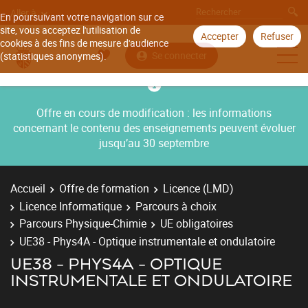
Aller à
En poursuivant votre navigation sur ce
site, vous acceptez l'utilisation de
Accepter
Refuser
cookies à des fins de mesure d'audience
Se connecter
(statistiques anonymes).
Offre en cours de modification : les informations
concernant le contenu des enseignements peuvent évoluer
jusqu’au 30 septembre
Accueil
Offre de formation
Licence (LMD)
Licence Informatique
Parcours à choix
Parcours Physique-Chimie
UE obligatoires
UE38 - Phys4A - Optique instrumentale et ondulatoire
UE38 - PHYS4A - OPTIQUE
INSTRUMENTALE ET ONDULATOIRE