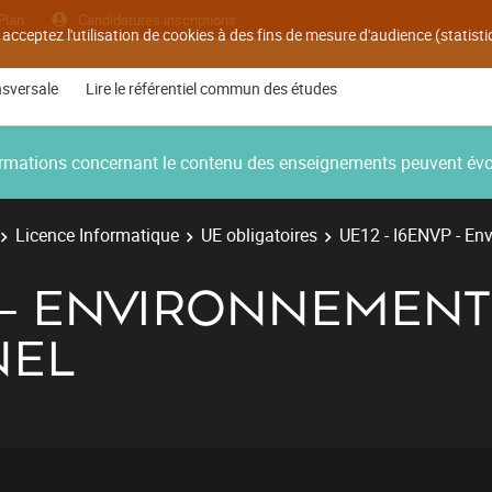
Plan
Candidatures inscriptions
 acceptez l'utilisation de cookies à des fins de mesure d'audience (statis
nsversale
Lire le référentiel commun des études
nformations concernant le contenu des enseignements peuvent év
Licence Informatique
UE obligatoires
UE12 - I6ENVP - En
P - ENVIRONNEMENT
NEL