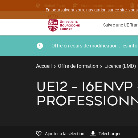
Bibliothèque
Etudiants internationaux
En poursuivant votre navigation sur ce site, vous
Suivre une UE Tra
Offre en cours de modification : les i
Accueil
Offre de formation
Licence (LMD)
UE12 - I6ENV
PROFESSION
Ajouter à la sélection
Télécharger