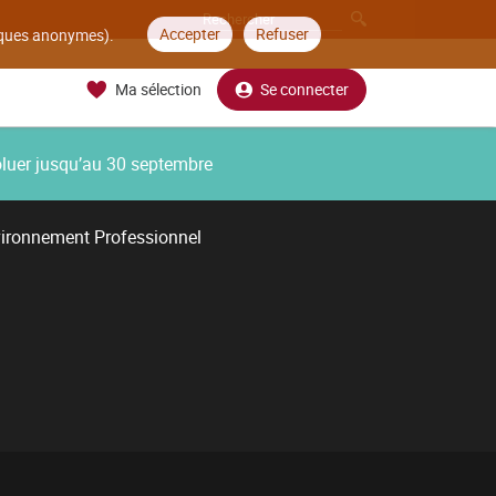
Accepter
Refuser
tiques anonymes).
Ma sélection
Se connecter
oluer jusqu’au 30 septembre
vironnement Professionnel