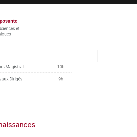
posante
ciences et
niques
rs Magistral
10h
vaux Dirigés
9h
nnaissances