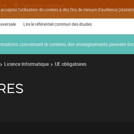
Plan
Candidatures inscriptions
 acceptez l'utilisation de cookies à des fins de mesure d'audience (statis
nsversale
Lire le référentiel commun des études
nformations concernant le contenu des enseignements peuvent év
Licence Informatique
UE obligatoires
RES