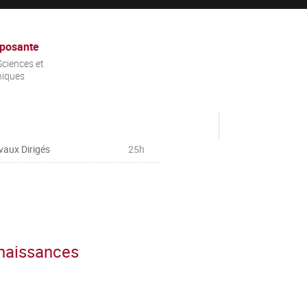
posante
ciences et
niques
vaux Dirigés
25h
nnaissances