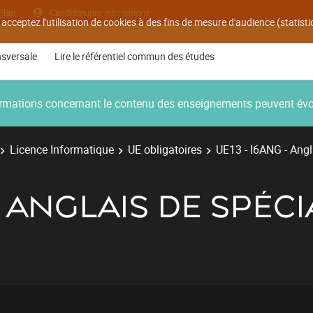
Plan
Candidatures inscriptions
 acceptez l'utilisation de cookies à des fins de mesure d'audience (statis
nsversale
Lire le référentiel commun des études
nformations concernant le contenu des enseignements peuvent év
Licence Informatique
UE obligatoires
UE13 - I6ANG - Angl
- ANGLAIS DE SPÉCI