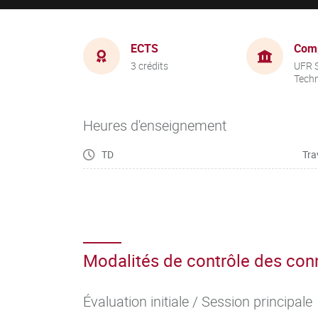
ECTS
Com
3 crédits
UFR S
Tech
Heures d'enseignement
TD
Tra
Modalités de contrôle des co
Évaluation initiale / Session principale