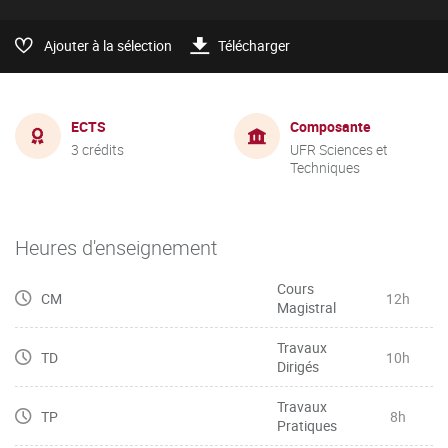
Ajouter à la sélection
Télécharger
ECTS
Composante
3 crédits
UFR Sciences et
Techniques
Heures d'enseignement
Cours
CM
12h
Magistral
Travaux
TD
10h
Dirigés
Travaux
TP
8h
Pratiques