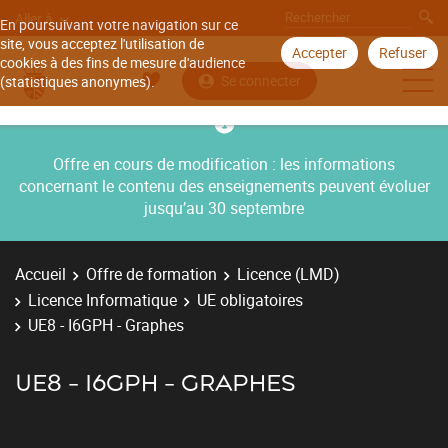
Aller à
En poursuivant votre navigation sur ce
site, vous acceptez l'utilisation de
Accepter
Refuser
cookies à des fins de mesure d'audience
Se connecter
(statistiques anonymes).
Offre en cours de modification : les informations
concernant le contenu des enseignements peuvent évoluer
jusqu’au 30 septembre
Accueil
Offre de formation
Licence (LMD)
Licence Informatique
UE obligatoires
UE8 - I6GPH - Graphes
UE8 - I6GPH - GRAPHES