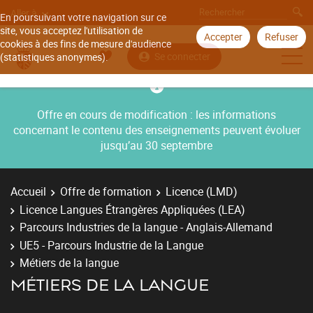
Aller à
En poursuivant votre navigation sur ce
site, vous acceptez l'utilisation de
Accepter
Refuser
cookies à des fins de mesure d'audience
Se connecter
(statistiques anonymes).
Offre en cours de modification : les informations
concernant le contenu des enseignements peuvent évoluer
jusqu’au 30 septembre
Accueil
Offre de formation
Licence (LMD)
Licence Langues Étrangères Appliquées (LEA)
Parcours Industries de la langue - Anglais-Allemand
UE5 - Parcours Industrie de la Langue
Métiers de la langue
MÉTIERS DE LA LANGUE