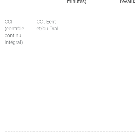
minutes)
l'évaluat
CCI
CC : Ecrit
(contrôle
et/ou Oral
continu
intégral)