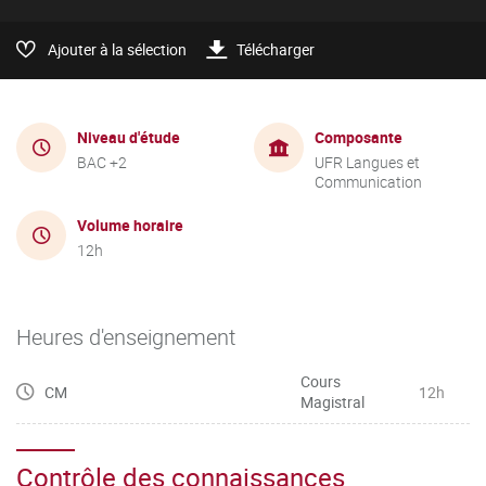
Ajouter à la sélection
Télécharger
Niveau d'étude
Composante
BAC +2
UFR Langues et
Communication
Volume horaire
12h
Heures d'enseignement
Cours
CM
12h
Magistral
Contrôle des connaissances