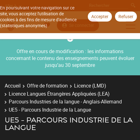
Aller à
En poursuivant votre navigation sur ce
site, vous acceptez l'utilisation de
Accepter
Refuser
cookies à des fins de mesure d'audience
Se connecter
(statistiques anonymes).
Offre en cours de modification : les informations
concernant le contenu des enseignements peuvent évoluer
jusqu’au 30 septembre
Accueil
Offre de formation
Licence (LMD)
Licence Langues Étrangères Appliquées (LEA)
Parcours Industries de la langue - Anglais-Allemand
UE5 - Parcours Industrie de la Langue
UE5 - PARCOURS INDUSTRIE DE LA
LANGUE