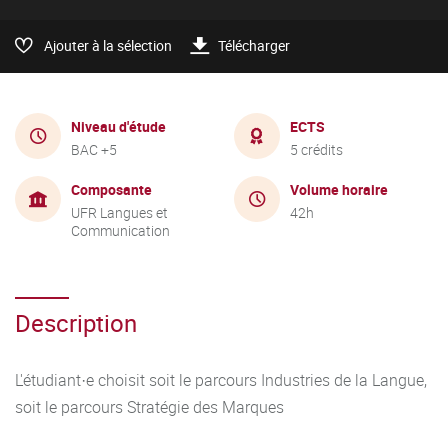
Ajouter à la sélection
Télécharger
Niveau d'étude
ECTS
BAC +5
5 crédits
Composante
Volume horaire
UFR Langues et
42h
Communication
Description
L'étudiant·e choisit soit le parcours Industries de la Langue,
soit le parcours Stratégie des Marques