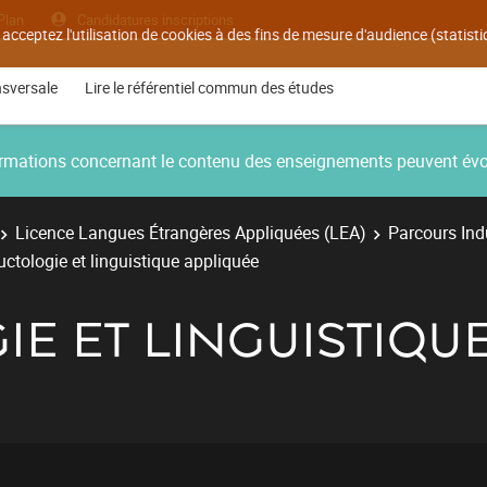
Plan
Candidatures inscriptions
 acceptez l'utilisation de cookies à des fins de mesure d'audience (statis
nsversale
Lire le référentiel commun des études
nformations concernant le contenu des enseignements peuvent év
Licence Langues Étrangères Appliquées (LEA)
Parcours Ind
ctologie et linguistique appliquée
E ET LINGUISTIQU