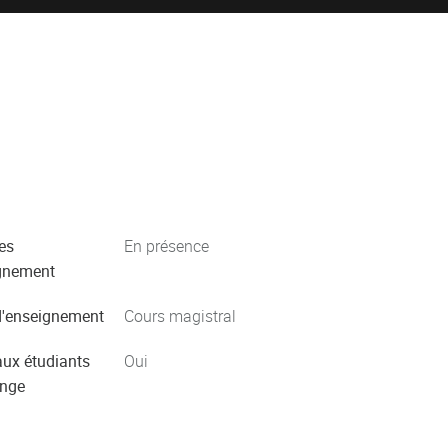
es
En présence
gnement
'enseignement
Cours magistral
aux étudiants
Oui
ange