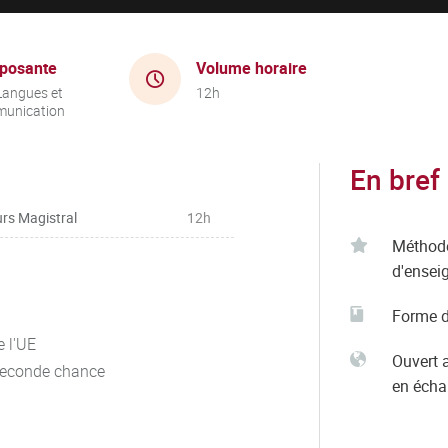
posante
Volume horaire
Langues et
12h
unication
En bref
rs Magistral
12h
Méthod
d'ensei
Forme d
e l'UE
Ouvert 
seconde chance
en éch