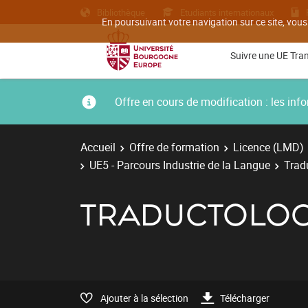
Bibliothèque
Etudiants internationaux
En poursuivant votre navigation sur ce site, vous
Suivre une UE Tra
Offre en cours de modification : les i
Accueil
Offre de formation
Licence (LMD)
UE5 - Parcours Industrie de la Langue
Tradu
TRADUCTOLOGI
Ajouter à la sélection
Télécharger