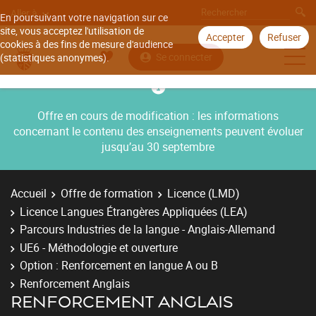
Aller à
En poursuivant votre navigation sur ce
site, vous acceptez l'utilisation de
Accepter
Refuser
cookies à des fins de mesure d'audience
Se connecter
(statistiques anonymes).
Offre en cours de modification : les informations
concernant le contenu des enseignements peuvent évoluer
jusqu’au 30 septembre
Accueil
Offre de formation
Licence (LMD)
Licence Langues Étrangères Appliquées (LEA)
Parcours Industries de la langue - Anglais-Allemand
UE6 - Méthodologie et ouverture
Option : Renforcement en langue A ou B
Renforcement Anglais
RENFORCEMENT ANGLAIS