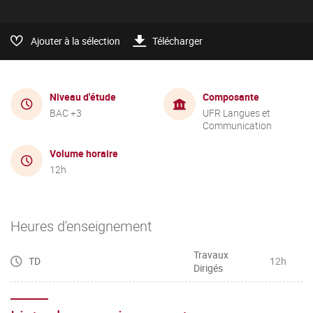
Ajouter à la sélection
Télécharger
Niveau d'étude
Composante
BAC +3
UFR Langues et
Communication
Volume horaire
12h
Heures d'enseignement
Travaux
TD
12h
Dirigés