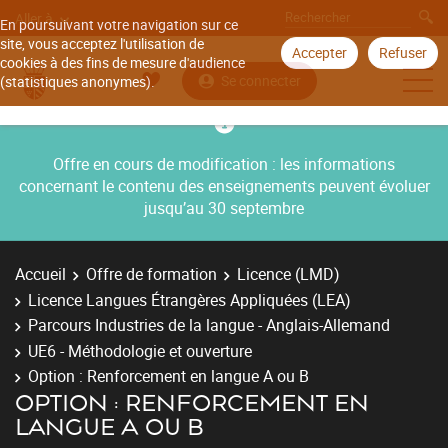
Aller à
En poursuivant votre navigation sur ce
site, vous acceptez l'utilisation de
Accepter
Refuser
cookies à des fins de mesure d'audience
Se connecter
(statistiques anonymes).
Offre en cours de modification : les informations
concernant le contenu des enseignements peuvent évoluer
jusqu’au 30 septembre
Accueil
Offre de formation
Licence (LMD)
Licence Langues Étrangères Appliquées (LEA)
Parcours Industries de la langue - Anglais-Allemand
UE6 - Méthodologie et ouverture
Option : Renforcement en langue A ou B
OPTION : RENFORCEMENT EN
LANGUE A OU B