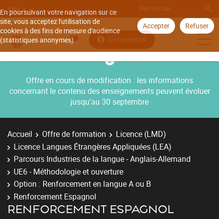
Aller à
En poursuivant votre navigation sur ce
site, vous acceptez l'utilisation de
Accepter
Refuser
cookies à des fins de mesure d'audience
Se connecter
(statistiques anonymes).
Offre en cours de modification : les informations
concernant le contenu des enseignements peuvent évoluer
jusqu’au 30 septembre
Accueil
Offre de formation
Licence (LMD)
Licence Langues Étrangères Appliquées (LEA)
Parcours Industries de la langue - Anglais-Allemand
UE6 - Méthodologie et ouverture
Option : Renforcement en langue A ou B
Renforcement Espagnol
RENFORCEMENT ESPAGNOL