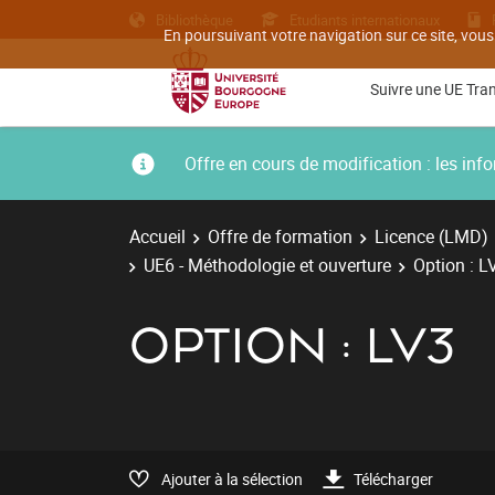
Bibliothèque
Etudiants internationaux
En poursuivant votre navigation sur ce site, vous
Suivre une UE Tra
Offre en cours de modification : les i
Accueil
Offre de formation
Licence (LMD)
UE6 - Méthodologie et ouverture
Option : L
OPTION : LV3
Ajouter à la sélection
Télécharger