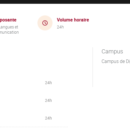
posante
Volume horaire
Langues et
24h
unication
Campus
Campus de Di
24h
24h
24h