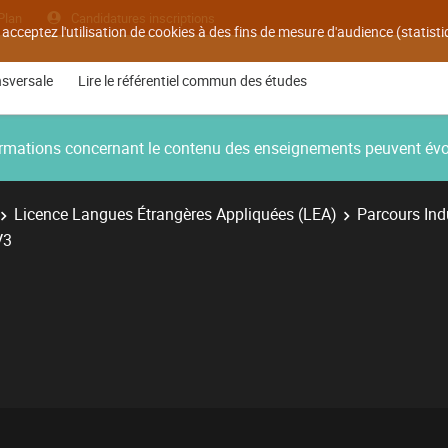
Plan
Candidatures inscriptions
 acceptez l'utilisation de cookies à des fins de mesure d'audience (statis
nsversale
Lire le référentiel commun des études
nformations concernant le contenu des enseignements peuvent év
Licence Langues Étrangères Appliquées (LEA)
Parcours Ind
V3