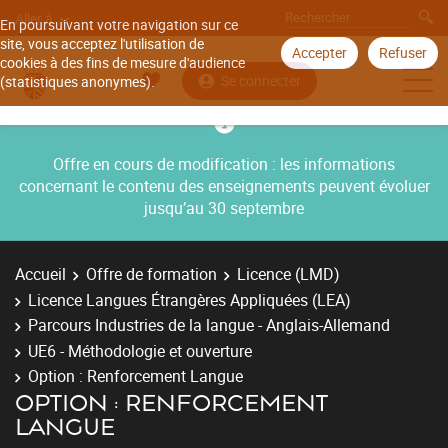
Aller à
En poursuivant votre navigation sur ce
site, vous acceptez l'utilisation de
Accepter
Refuser
cookies à des fins de mesure d'audience
Se connecter
(statistiques anonymes).
Offre en cours de modification : les informations
concernant le contenu des enseignements peuvent évoluer
jusqu’au 30 septembre
Accueil
Offre de formation
Licence (LMD)
Licence Langues Étrangères Appliquées (LEA)
Parcours Industries de la langue - Anglais-Allemand
UE6 - Méthodologie et ouverture
Option : Renforcement Langue
OPTION : RENFORCEMENT
LANGUE