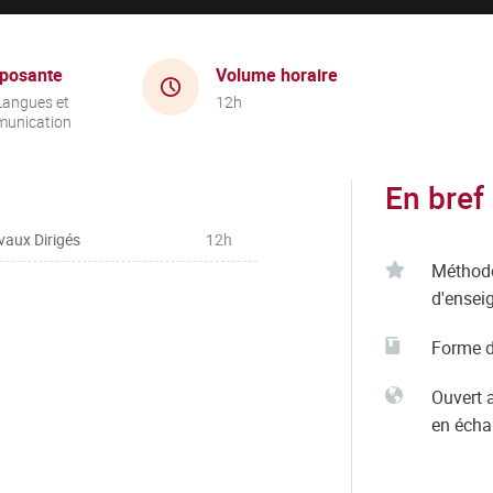
posante
Volume horaire
Langues et
12h
unication
En bref
vaux Dirigés
12h
Méthod
d'ensei
Forme d
Ouvert 
en éch