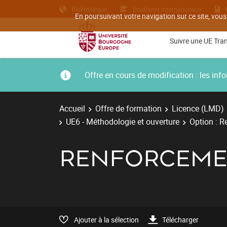
Bibliothèque
Etudiants internationaux
En poursuivant votre navigation sur ce site, vous
Suivre une UE Tra
Offre en cours de modification : les i
Accueil
Offre de formation
Licence (LMD)
UE6 - Méthodologie et ouverture
Option : 
RENFORCEME
Ajouter à la sélection
Télécharger