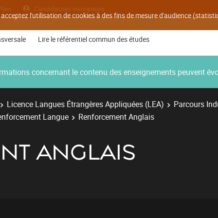
Plan
Candidatures inscriptions
 acceptez l'utilisation de cookies à des fins de mesure d'audience (statis
nsversale
Lire le référentiel commun des études
nformations concernant le contenu des enseignements peuvent év
Licence Langues Étrangères Appliquées (LEA)
Parcours Ind
Renforcement Langue
Renforcement Anglais
NT ANGLAIS