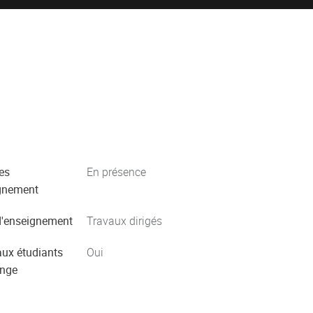
es
En présence
gnement
'enseignement
Travaux dirigés
aux étudiants
Oui
ange