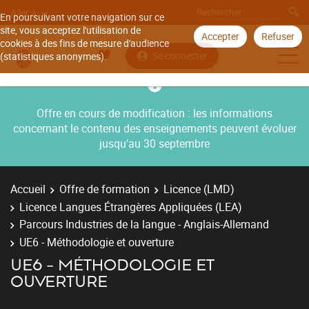
Aller à
En poursuivant votre navigation sur ce
site, vous acceptez l'utilisation de
Accepter
Refuser
cookies à des fins de mesure d'audience
Se connecter
(statistiques anonymes).
Offre en cours de modification : les informations
concernant le contenu des enseignements peuvent évoluer
jusqu’au 30 septembre
Accueil
Offre de formation
Licence (LMD)
Licence Langues Étrangères Appliquées (LEA)
Parcours Industries de la langue - Anglais-Allemand
UE6 - Méthodologie et ouverture
UE6 - MÉTHODOLOGIE ET
OUVERTURE