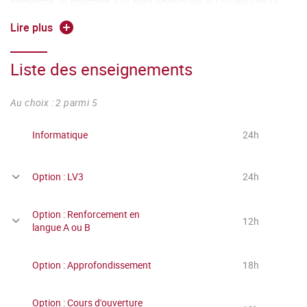
semestre, la mention ABI sera appliquée au niveau de la
note "Options", entraînant le résultat DEF.
Lire plus
Liste des enseignements
Au choix : 2 parmi 5
Informatique
24h
Option : LV3
24h
Option : Renforcement en
12h
langue A ou B
Option : Approfondissement
18h
Option : Cours d'ouverture