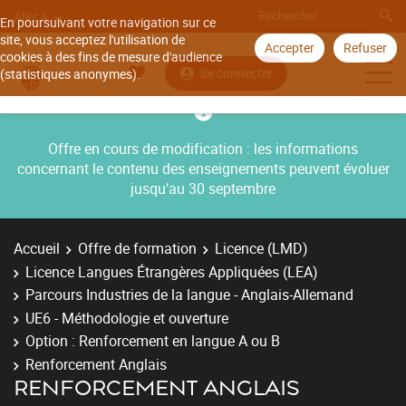
Aller à
En poursuivant votre navigation sur ce
site, vous acceptez l'utilisation de
Accepter
Refuser
cookies à des fins de mesure d'audience
Se connecter
(statistiques anonymes).
Offre en cours de modification : les informations
concernant le contenu des enseignements peuvent évoluer
jusqu’au 30 septembre
Accueil
Offre de formation
Licence (LMD)
Licence Langues Étrangères Appliquées (LEA)
Parcours Industries de la langue - Anglais-Allemand
UE6 - Méthodologie et ouverture
Option : Renforcement en langue A ou B
Renforcement Anglais
RENFORCEMENT ANGLAIS