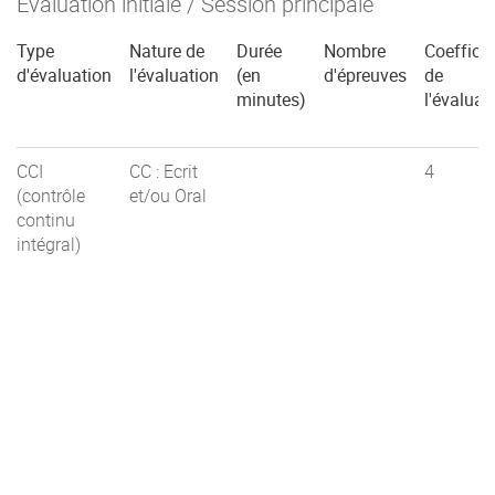
Évaluation initiale / Session principale
Type
Nature de
Durée
Nombre
Coefficie
d'évaluation
l'évaluation
(en
d'épreuves
de
minutes)
l'évaluat
CCI
CC : Ecrit
4
(contrôle
et/ou Oral
continu
intégral)