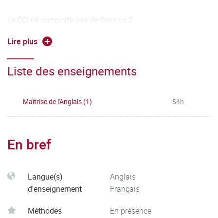
Le CCI ne comporte pas de Session 2.
Lire plus
Deux TD constituent principalement l'UE1. La moyenne de
l'UE1 est calculée à partir de la moyenne de chaque TD.
Liste des enseignements
Une modulation de la moyenne est effectuée pour tenir
compte de la participation et la performance en TP
d'expression orale.
Maîtrise de l'Anglais (1)
54h
En bref
Langue(s)
Anglais
d'enseignement
Français
Méthodes
En présence