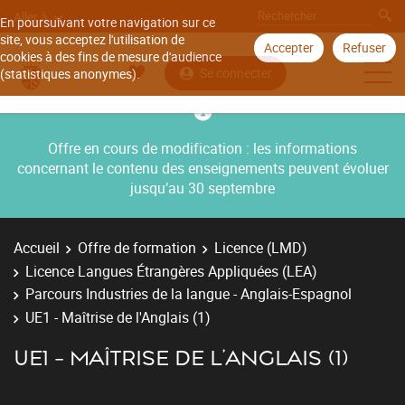
Aller à
En poursuivant votre navigation sur ce
site, vous acceptez l'utilisation de
Accepter
Refuser
cookies à des fins de mesure d'audience
Se connecter
(statistiques anonymes).
Offre en cours de modification : les informations
concernant le contenu des enseignements peuvent évoluer
jusqu’au 30 septembre
Accueil
Offre de formation
Licence (LMD)
Licence Langues Étrangères Appliquées (LEA)
Parcours Industries de la langue - Anglais-Espagnol
UE1 - Maîtrise de l'Anglais (1)
UE1 - MAÎTRISE DE L'ANGLAIS (1)