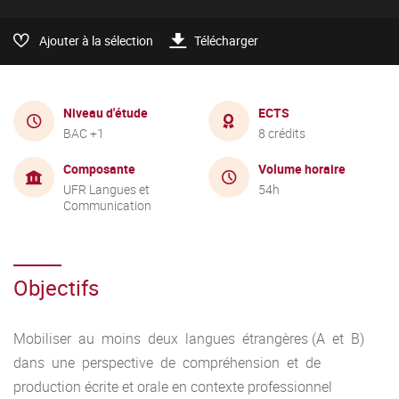
Ajouter à la sélection
Télécharger
Niveau d'étude
ECTS
BAC +1
8 crédits
Composante
Volume horaire
UFR Langues et
54h
Communication
Objectifs
Mobiliser au moins deux langues étrangères (A et B)
dans une perspective de compréhension et de
production écrite et orale en contexte professionnel