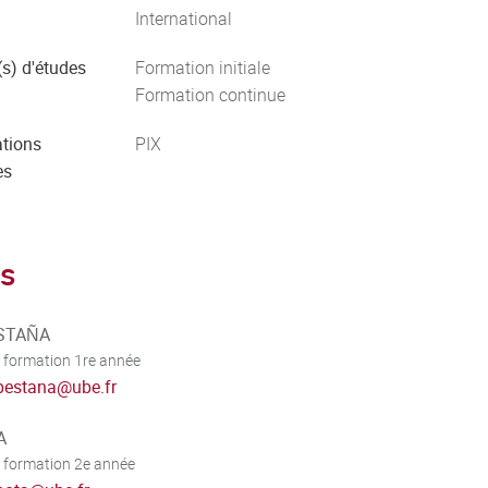
International
s) d'études
Formation initiale
Formation continue
ations
PIX
es
s
ESTAÑA
 formation 1re année
pestana
@
ube.fr
A
 formation 2e année