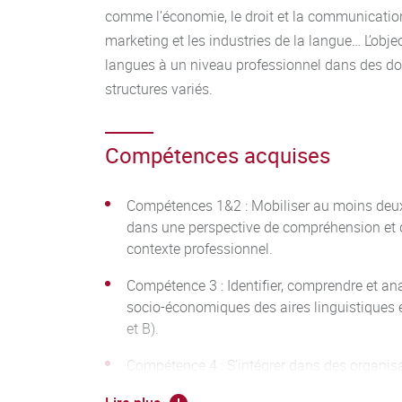
comme l’économie, le droit et la communicatio
marketing et les industries de la langue… L’object
langues à un niveau professionnel dans des do
structures variés.
Compétences acquises
Compétences 1&2 : Mobiliser au moins deux
dans une perspective de compréhension et de
contexte professionnel.
Compétence 3 : Identifier, comprendre et ana
socio-économiques des aires linguistiques e
et B).
Compétence 4 : S’intégrer dans des organisa
compris à l’international, et en maîtriser les