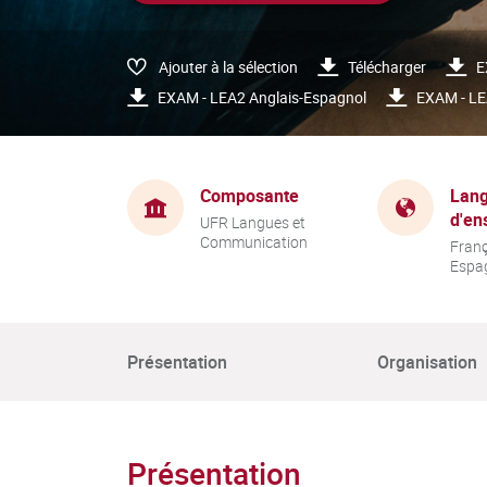
Ajouter à la sélection
Télécharger
E
EXAM - LEA2 Anglais-Espagnol
EXAM - LEA
Composante
Lang
d'en
UFR Langues et
Communication
Franç
Espa
Présentation
Organisation
Présentation