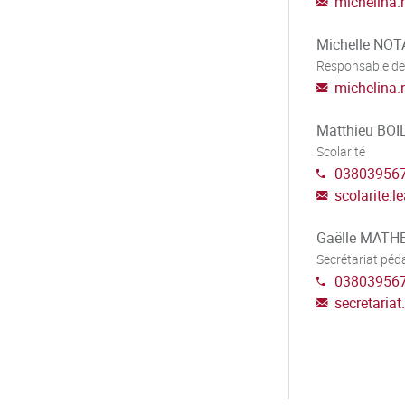
michelina.
 initiation commune et au sein du
Michelle NOT
nt d’élaborer et gérer des
Responsable de
tamment numériques, en contexte
michelina.
Matthieu BO
ils numériques et les
Scolarité
versitaire, de manière à pouvoir
03803956
t/ou dans des études de niveau
scolarite.l
Gaëlle MATH
onnel et professionnel en lien
Secrétariat pé
nes de spécialité étudiés, en
03803956
reprise.
secretariat