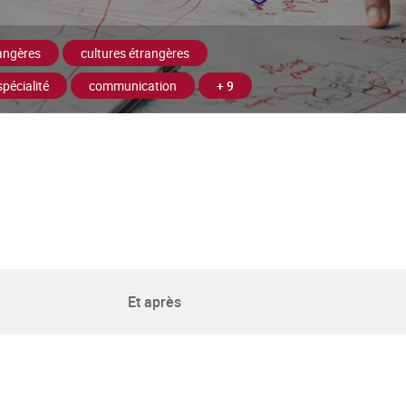
angères
cultures étrangères
pécialité
communication
+ 9
Et après