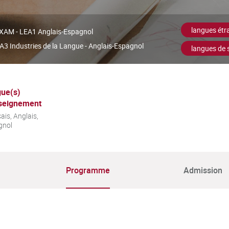
langues étr
XAM - LEA1 Anglais-Espagnol
3 Industries de la Langue - Anglais-Espagnol
langues de s
ue(s)
seignement
ais, Anglais,
gnol
Programme
Admission