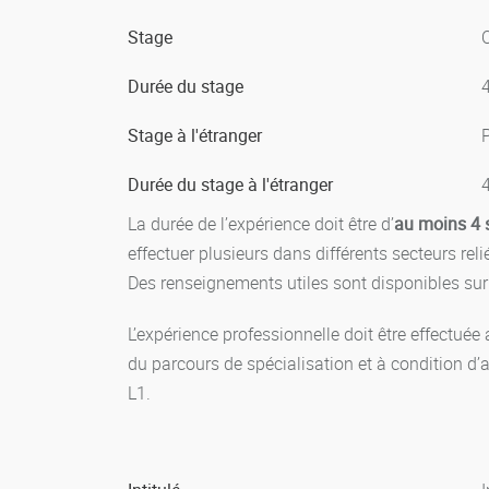
En attente de la préconisation du SSE, une not
CAPITALISATION
bénéficiait l’étudiant·e dans l’établissement q
Stage
O
Chaque unité d’enseignement est affectée d’une 
lorsque l’étudiant a obtenu une moyenne pondé
Durée du stage
à l’étudiant d’acquérir les crédits européens co
Stage à l'étranger
sont également capitalisables lorsque les note
Durée du stage à l'étranger
Sessions d’examen
La durée de l’expérience doit être d’
au moins 4 
Deux sessions d’examens sont prévues :
effectuer plusieurs dans différents secteurs rel
Des renseignements utiles sont disponibles su
Session 1
: une période d'examens à la fin de 
L’expérience professionnelle doit être effectuée 
Session 2
: Juin/juillet pour les 2 semestres. S
du parcours de spécialisation et à condition d’
L1.
Reports de notes :
Lorsqu’une UE n’est pas validée, les notes des m