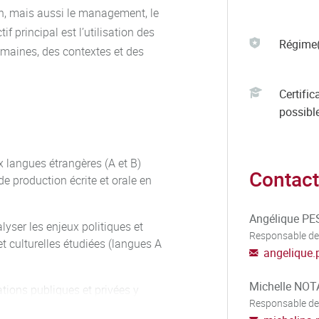
n, mais aussi le management, le
if principal est l’utilisation des
Régime(
maines, des contextes et des
Certific
possibl
 langues étrangères (A et B)
Contact
 production écrite et orale en
Angélique P
lyser les enjeux politiques et
Responsable de
t culturelles étudiées (langues A
angelique.
Michelle NOT
tions publiques et privées y
Responsable de
 codes et les principes de