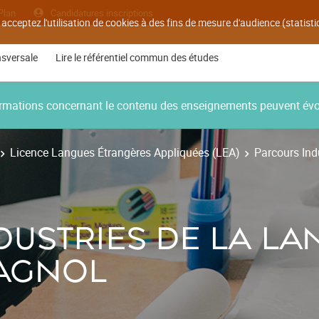
Plan
Candidatures inscriptions
 acceptez l'utilisation de cookies à des fins de mesure d'audience (statis
nsversale
Lire le référentiel commun des études
nformations concernant le contenu des enseignements peuvent év
Licence Langues Étrangères Appliquées (LEA)
Parcours Ind
USTRIES DE LA LA
AGNOL