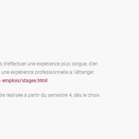
 être établi, sur la base de l’aménagement dont
enseignement supérieur).
lisable, c’est-à-dire définitivement acquise
aque matière de l’UE. Chaque UE validée permet
validées ont une valeur en crédits européens, ils
0.
es d’effectuer une expérience plus longue, d’en
s une expérience professionnelle à l’étranger.
es- emplois/stages.html
tre réalisée à partir du semestre 4, dès le choix
ont l'objet d'une session 2.
les sont supérieures à la moyenne.