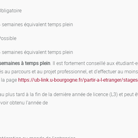
ification d’aménagement provisoire pour le premier semestre peut
ui l’accueillait précédemment (lycée ou autre établissement de l’
bligatoire
valeur en crédits européens (ECTS). Une UE est validée et capita
rée supérieure ou égale à 10 sur 20 par compensation entre ch
4 semaines équivalent temps plein
rrespondants. Si les éléments (matières) constitutifs des UE non 
Possible
s obtenues à ces éléments sont supérieures ou égales à 10 sur 2
4 semaines équivalent temps plein
semaines à temps plein
. Il est fortement conseillé aux étudiant·
iés au parcours et au projet professionnel, et d’effectuer au moin
r la page
https://ub-link.u-bourgogne.fr/partir-a-l-etranger/stag
chaque semestre.
au plus tard à la fin de la dernière année de licence (L3) et peut ê
eules les matières et UE évaluées en CC ou en CT (voir plus bas) f
avoir obtenu l’année de
atières de cette UE sont reportées d’une session sur l’autre si el