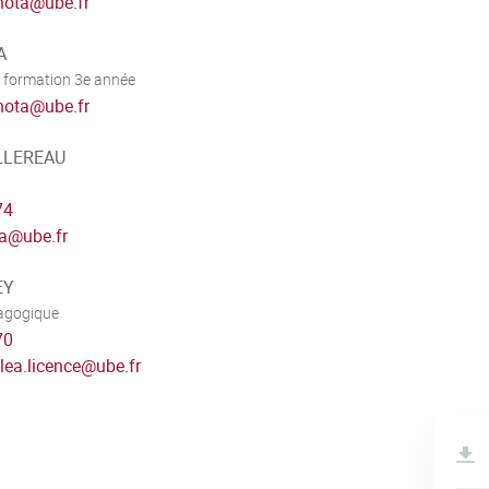
nota
@
ube.fr
A
 formation 3e année
nota
@
ube.fr
ILLEREAU
74
ea
@
ube.fr
EY
dagogique
70
.lea.licence
@
ube.fr