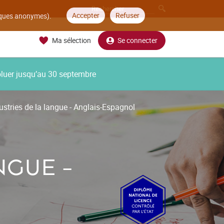
Accepter
Refuser
tiques anonymes).
Ma sélection
Se connecter
oluer jusqu’au 30 septembre
ustries de la langue - Anglais-Espagnol
NGUE -