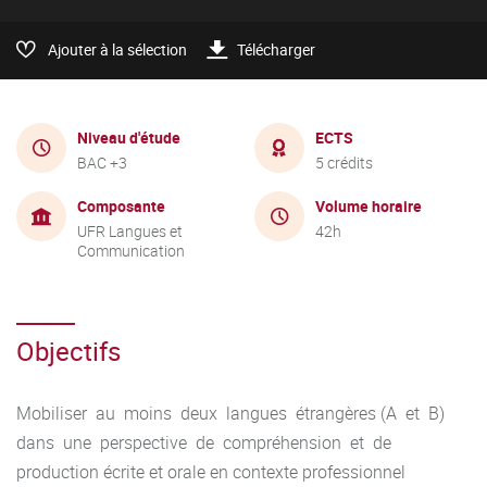
Ajouter à la sélection
Télécharger
Niveau d'étude
ECTS
BAC +3
5 crédits
Composante
Volume horaire
UFR Langues et
42h
Communication
Objectifs
Mobiliser au moins deux langues étrangères (A et B)
dans une perspective de compréhension et de
production écrite et orale en contexte professionnel