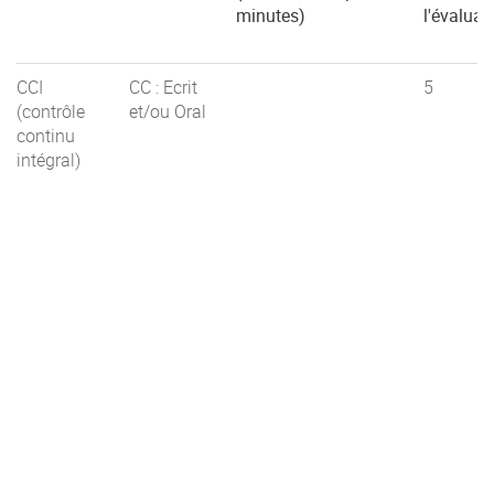
minutes)
l'évaluat
CCI
CC : Ecrit
5
(contrôle
et/ou Oral
continu
intégral)