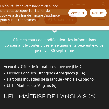
Aller à
En poursuivant votre navigation sur ce
site, vous acceptez l'utilisation de
Accepter
Refuser
cookies à des fins de mesure d'audience
Se connecter
(statistiques anonymes).
Offre en cours de modification : les informations
concernant le contenu des enseignements peuvent évoluer
jusqu’au 30 septembre
Accueil
Offre de formation
Licence (LMD)
Licence Langues Étrangères Appliquées (LEA)
Parcours Industries de la langue - Anglais-Espagnol
UE1 - Maîtrise de l'Anglais (6)
UE1 - MAÎTRISE DE L'ANGLAIS (6)