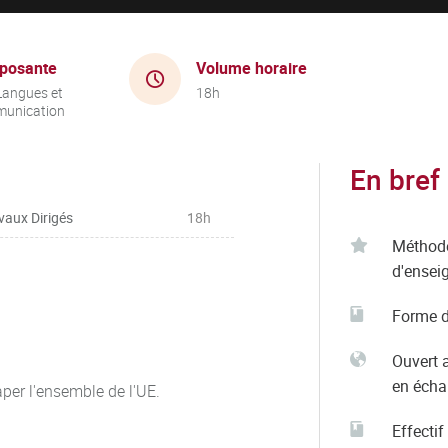
posante
Volume horaire
Langues et
18h
unication
En bref
vaux Dirigés
18h
Méthod
d'ensei
Forme d
Ouvert 
en éch
per l'ensemble de l'UE.
Effectif