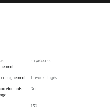
es
En présence
gnement
'enseignement
Travaux dirigés
aux étudiants
Oui
ange
150