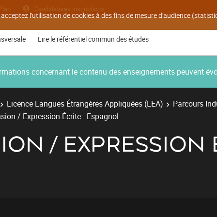
Plan
Candidatures inscriptions
 acceptez l'utilisation de cookies à des fins de mesure d'audience (statis
nsversale
Lire le référentiel commun des études
nformations concernant le contenu des enseignements peuvent év
Licence Langues Étrangères Appliquées (LEA)
Parcours Ind
ion / Expression Écrite - Espagnol
N / EXPRESSION É