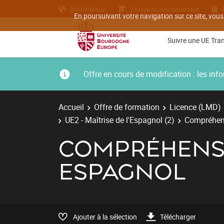
Bibliothèque
Etudiants internationaux
En poursuivant votre navigation sur ce site, vous
Suivre une UE Tra
Offre en cours de modification : les i
Accueil
Offre de formation
Licence (LMD)
UE2 - Maîtrise de l'Espagnol (2)
Compréhens
COMPRÉHENSIO
ESPAGNOL
Ajouter à la sélection
Télécharger