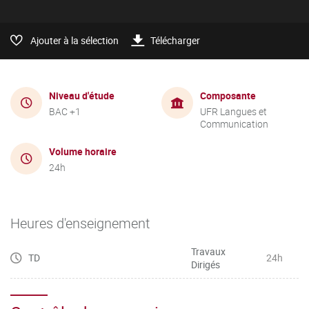
Ajouter à la sélection
Télécharger
Niveau d'étude
Composante
BAC +1
UFR Langues et
Communication
Volume horaire
24h
Heures d'enseignement
Travaux
TD
24h
Dirigés