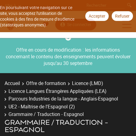
Aller à
En poursuivant votre navigation sur ce
site, vous acceptez l'utilisation de
Accepter
Refuser
cookies à des fins de mesure d'audience
Se connecter
(statistiques anonymes).
Offre en cours de modification : les informations
concernant le contenu des enseignements peuvent évoluer
jusqu’au 30 septembre
Accueil
Offre de formation
Licence (LMD)
Licence Langues Étrangères Appliquées (LEA)
Parcours Industries de la langue - Anglais-Espagnol
UE2 - Maîtrise de l'Espagnol (2)
Grammaire / Traduction - Espagnol
GRAMMAIRE / TRADUCTION -
ESPAGNOL