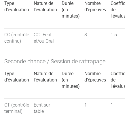
Type
Nature de
Durée
Nombre
Coefficie
d'évaluation
l'évaluation
(en
d'épreuves
de
minutes)
l'évaluat
CC (contrôle
CC : Ecrit
3
1.5
continu)
et/ou Oral
Seconde chance / Session de rattrapage
Type
Nature de
Durée
Nombre
Coefficie
d'évaluation
l'évaluation
(en
d'épreuves
de
minutes)
l'évaluat
CT (contrôle
Ecrit sur
1
1
terminal)
table