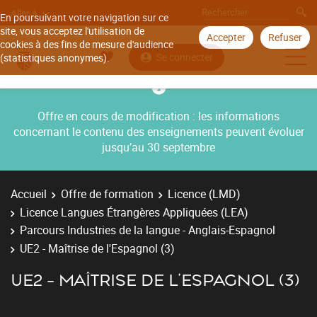
Aller à
En poursuivant votre navigation sur ce
site, vous acceptez l'utilisation de
Accepter
Refuser
cookies à des fins de mesure d'audience
Se connecter
(statistiques anonymes).
Offre en cours de modification : les informations
concernant le contenu des enseignements peuvent évoluer
jusqu’au 30 septembre
Accueil
Offre de formation
Licence (LMD)
Licence Langues Étrangères Appliquées (LEA)
Parcours Industries de la langue - Anglais-Espagnol
UE2 - Maîtrise de l'Espagnol (3)
UE2 - MAÎTRISE DE L'ESPAGNOL (3)