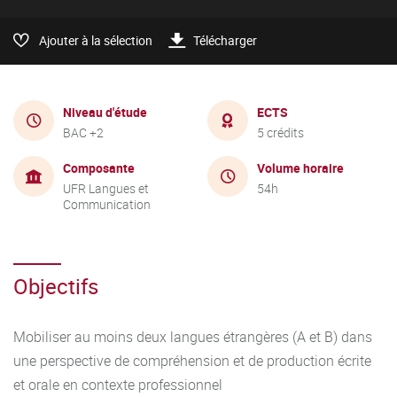
Ajouter à la sélection
Télécharger
Niveau d'étude
ECTS
BAC +2
5 crédits
Composante
Volume horaire
UFR Langues et
54h
Communication
Objectifs
Mobiliser au moins deux langues étrangères (A et B) dans
une perspective de compréhension et de production écrite
et orale en contexte professionnel