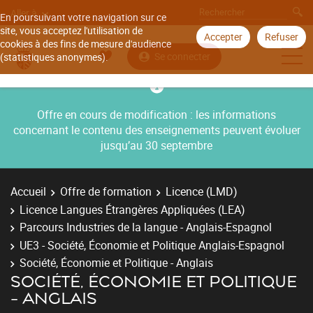
Aller à
En poursuivant votre navigation sur ce
site, vous acceptez l'utilisation de
Accepter
Refuser
cookies à des fins de mesure d'audience
Se connecter
(statistiques anonymes).
Offre en cours de modification : les informations
concernant le contenu des enseignements peuvent évoluer
jusqu’au 30 septembre
Accueil
Offre de formation
Licence (LMD)
Licence Langues Étrangères Appliquées (LEA)
Parcours Industries de la langue - Anglais-Espagnol
UE3 - Société, Économie et Politique Anglais-Espagnol
Société, Économie et Politique - Anglais
SOCIÉTÉ, ÉCONOMIE ET POLITIQUE
- ANGLAIS