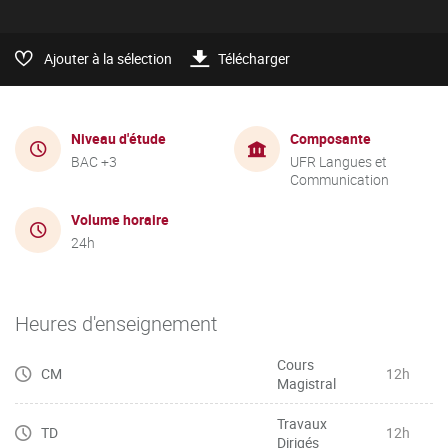
Ajouter à la sélection
Télécharger
Niveau d'étude
Composante
BAC +3
UFR Langues et
Communication
Volume horaire
24h
Heures d'enseignement
Cours
CM
12h
Magistral
Travaux
TD
12h
Dirigés