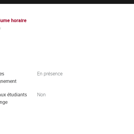
lume horaire
h
es
En présence
gnement
aux étudiants
Non
ange