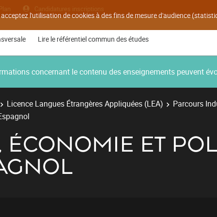
Plan
Candidatures inscriptions
 acceptez l'utilisation de cookies à des fins de mesure d'audience (statis
nsversale
Lire le référentiel commun des études
nformations concernant le contenu des enseignements peuvent év
Licence Langues Étrangères Appliquées (LEA)
Parcours Ind
-Espagnol
É, ÉCONOMIE ET POL
AGNOL