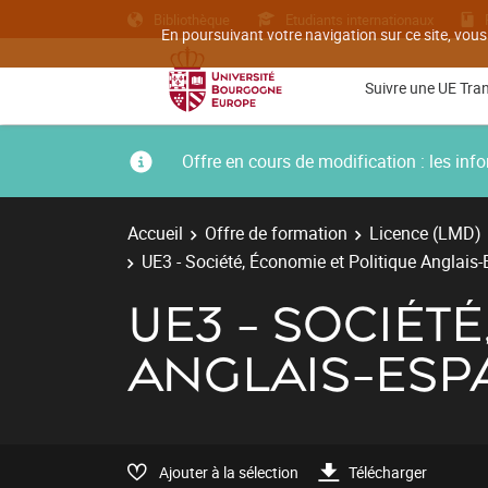
Bibliothèque
Etudiants internationaux
En poursuivant votre navigation sur ce site, vous
Suivre une UE Tra
Offre en cours de modification : les i
Accueil
Offre de formation
Licence (LMD)
UE3 - Société, Économie et Politique Anglais
UE3 - SOCIÉT
ANGLAIS-ESP
Ajouter à la sélection
Télécharger