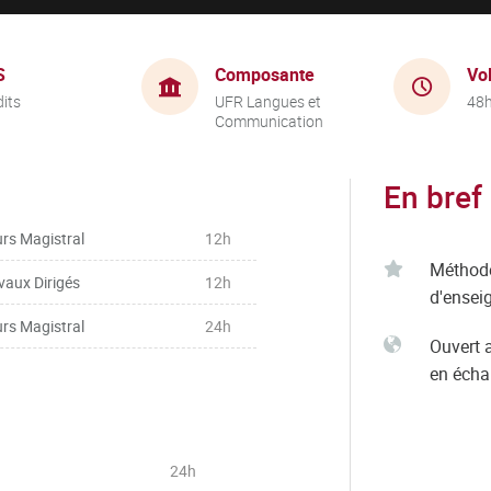
S
Composante
Vo
dits
UFR Langues et
48
Communication
En bref
rs Magistral
12h
Méthod
vaux Dirigés
12h
d'ensei
rs Magistral
24h
Ouvert 
en éch
24h