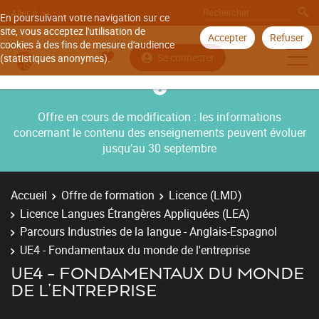
Aller à
En poursuivant votre navigation sur ce
site, vous acceptez l'utilisation de
Accepter
Refuser
cookies à des fins de mesure d'audience
Se connecter
(statistiques anonymes).
Offre en cours de modification : les informations
concernant le contenu des enseignements peuvent évoluer
jusqu’au 30 septembre
Accueil
Offre de formation
Licence (LMD)
Licence Langues Étrangères Appliquées (LEA)
Parcours Industries de la langue - Anglais-Espagnol
UE4 - Fondamentaux du monde de l'entreprise
UE4 - FONDAMENTAUX DU MONDE
DE L'ENTREPRISE