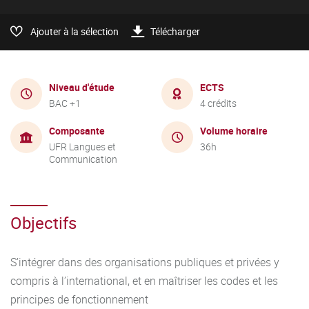
Ajouter à la sélection
Télécharger
Niveau d'étude
ECTS
BAC +1
4 crédits
Composante
Volume horaire
UFR Langues et
36h
Communication
Objectifs
S’intégrer dans des organisations publiques et privées y
compris à l’international, et en maîtriser les codes et les
principes de fonctionnement