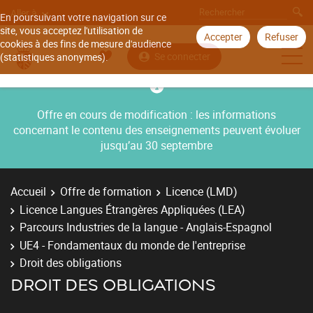
Aller à
En poursuivant votre navigation sur ce
site, vous acceptez l'utilisation de
Accepter
Refuser
cookies à des fins de mesure d'audience
Se connecter
(statistiques anonymes).
Offre en cours de modification : les informations
concernant le contenu des enseignements peuvent évoluer
jusqu’au 30 septembre
Accueil
Offre de formation
Licence (LMD)
Licence Langues Étrangères Appliquées (LEA)
Parcours Industries de la langue - Anglais-Espagnol
UE4 - Fondamentaux du monde de l'entreprise
Droit des obligations
DROIT DES OBLIGATIONS