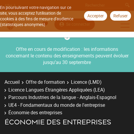
Aller à
En poursuivant votre navigation sur ce
site, vous acceptez l'utilisation de
Accepter
Refuser
cookies à des fins de mesure d'audience
Se connecter
(statistiques anonymes).
Offre en cours de modification : les informations
concernant le contenu des enseignements peuvent évoluer
jusqu’au 30 septembre
Accueil
Offre de formation
Licence (LMD)
Licence Langues Étrangères Appliquées (LEA)
Parcours Industries de la langue - Anglais-Espagnol
UE4 - Fondamentaux du monde de l'entreprise
Économie des entreprises
ÉCONOMIE DES ENTREPRISES