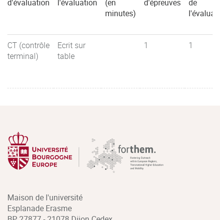
d'évaluation
l'évaluation
(en
d'épreuves
de
minutes)
l'évaluat
CT (contrôle
Ecrit sur
1
1
terminal)
table
Maison de l'université
Esplanade Erasme
BP 27877 - 21078 Dijon Cedex