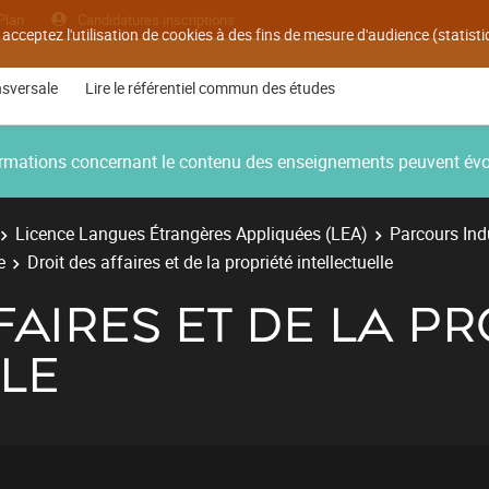
Plan
Candidatures inscriptions
 acceptez l'utilisation de cookies à des fins de mesure d'audience (statis
nsversale
Lire le référentiel commun des études
nformations concernant le contenu des enseignements peuvent év
Licence Langues Étrangères Appliquées (LEA)
Parcours Ind
e
Droit des affaires et de la propriété intellectuelle
FAIRES ET DE LA P
LE