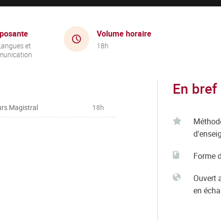
posante
Volume horaire
Langues et
18h
unication
En bref
rs Magistral
18h
Méthod
d'ensei
Forme d
Ouvert 
en éch