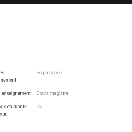
es
En présence
gnement
'enseignement
Cours magistral
aux étudiants
Oui
ange