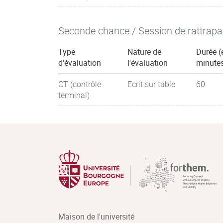
Seconde chance / Session de rattrap
Type
Nature de
Durée (
d'évaluation
l'évaluation
minute
CT (contrôle
Ecrit sur table
60
terminal)
Maison de l'université