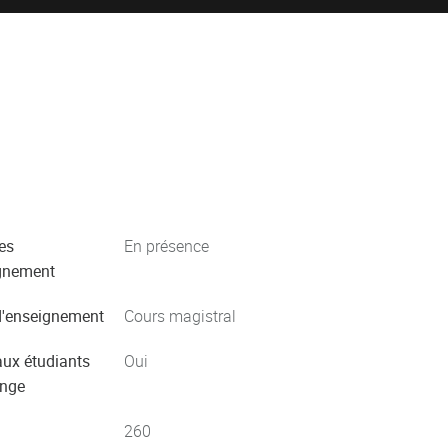
es
En présence
gnement
'enseignement
Cours magistral
aux étudiants
Oui
ange
260