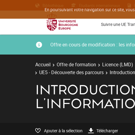
Bibliothèque
Etudiants internationaux
En poursuivant votre navigation sur ce site, vous
Suivre une UE Tra
Offre en cours de modification : les i
Accueil
Offre de formation
Licence (LMD)
UE5 - Découverte des parcours
Introductio
INTRODUCTIO
L'INFORMATI
Ajouter à la sélection
Télécharger