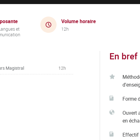
posante
Volume horaire
Langues et
12h
unication
En bref
rs Magistral
12h
Méthod
d'ensei
Forme d
Ouvert 
en éch
Effectif