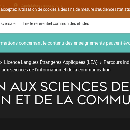
Plan
Candidatures inscriptions
 acceptez l'utilisation de cookies à des fins de mesure d'audience (statis
nsversale
Lire le référentiel commun des études
nformations concernant le contenu des enseignements peuvent év
Licence Langues Étrangères Appliquées (LEA)
Parcours Ind
n aux sciences de l'information et de la communication
N AUX SCIENCES DE
ON ET DE LA COMM