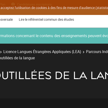
Plan
Candidatures inscriptions
 acceptez l'utilisation de cookies à des fins de mesure d'audience (statis
nsversale
Lire le référentiel commun des études
nformations concernant le contenu des enseignements peuvent év
Licence Langues Étrangères Appliquées (LEA)
Parcours Ind
utillées de la langue
UTILLÉES DE LA L