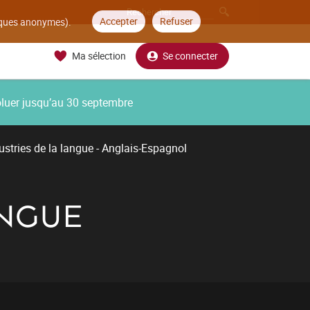
Accepter
Refuser
tiques anonymes).
Ma sélection
Se connecter
oluer jusqu’au 30 septembre
ustries de la langue - Anglais-Espagnol
ANGUE