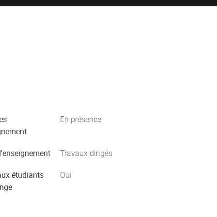
es
En présence
gnement
'enseignement
Travaux dirigés
aux étudiants
Oui
ange