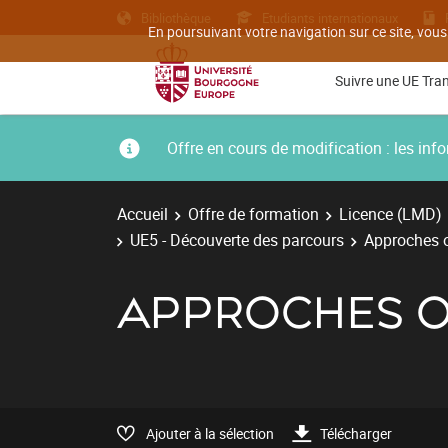
Bibliothèque
Etudiants internationaux
En poursuivant votre navigation sur ce site, vous
Suivre une UE Tra
Offre en cours de modification : les i
Accueil
Offre de formation
Licence (LMD)
UE5 - Découverte des parcours
Approches o
APPROCHES O
Ajouter à la sélection
Télécharger