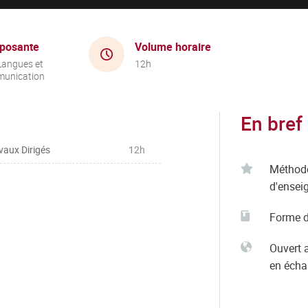
posante
Volume horaire
Langues et
12h
unication
En bref
vaux Dirigés
12h
Méthod
d'ensei
Forme d
Ouvert 
en éch