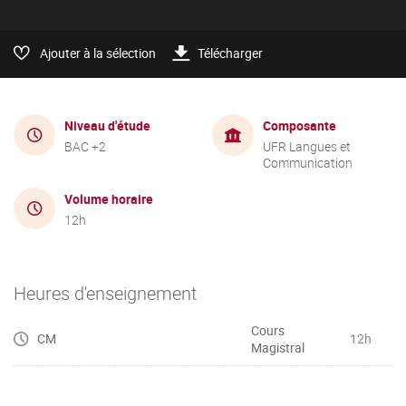
Ajouter à la sélection
Télécharger
Niveau d'étude
Composante
BAC +2
UFR Langues et
Communication
Volume horaire
12h
Heures d'enseignement
Cours
CM
12h
Magistral