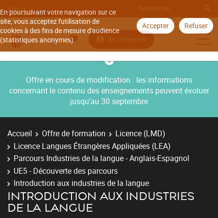
Aller à
En poursuivant votre navigation sur ce
site, vous acceptez l'utilisation de
Accepter
Refuser
cookies à des fins de mesure d'audience
Se connecter
(statistiques anonymes).
Offre en cours de modification : les informations
concernant le contenu des enseignements peuvent évoluer
jusqu’au 30 septembre
Accueil
Offre de formation
Licence (LMD)
Licence Langues Étrangères Appliquées (LEA)
Parcours Industries de la langue - Anglais-Espagnol
UE5 - Découverte des parcours
Introduction aux industries de la langue
INTRODUCTION AUX INDUSTRIES
DE LA LANGUE