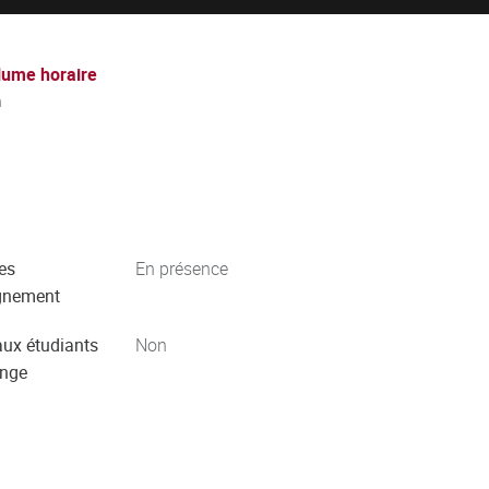
lume horaire
h
es
En présence
gnement
aux étudiants
Non
ange