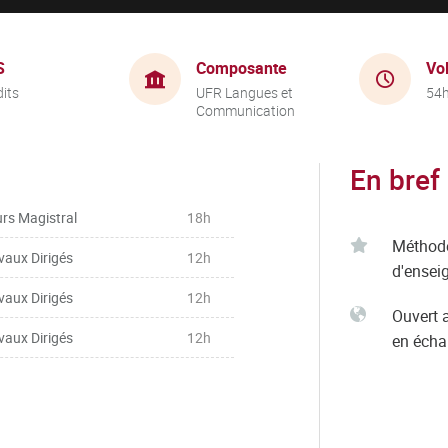
S
Composante
Vo
dits
UFR Langues et
54
Communication
En bref
rs Magistral
18h
Méthod
vaux Dirigés
12h
d'ensei
vaux Dirigés
12h
Ouvert 
vaux Dirigés
12h
en éch