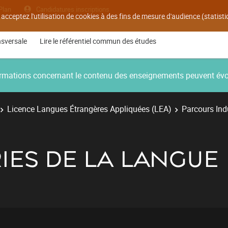
Plan
Candidatures inscriptions
 acceptez l'utilisation de cookies à des fins de mesure d'audience (statis
nsversale
Lire le référentiel commun des études
nformations concernant le contenu des enseignements peuvent év
Licence Langues Étrangères Appliquées (LEA)
Parcours Ind
RIES DE LA LANGUE