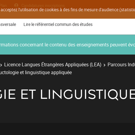
Plan
Candidatures inscriptions
 acceptez l'utilisation de cookies à des fins de mesure d'audience (statis
nsversale
Lire le référentiel commun des études
nformations concernant le contenu des enseignements peuvent év
Licence Langues Étrangères Appliquées (LEA)
Parcours Ind
ctologie et linguistique appliquée
E ET LINGUISTIQU