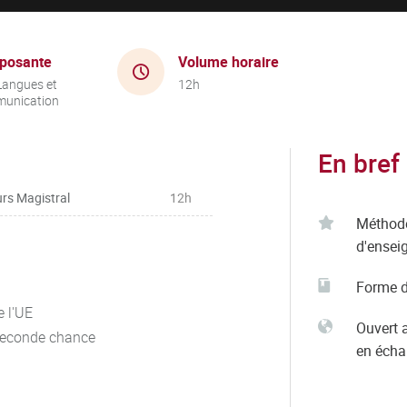
posante
Volume horaire
Langues et
12h
unication
En bref
rs Magistral
12h
Méthod
d'ensei
Forme d
e l'UE
Ouvert 
seconde chance
en éch