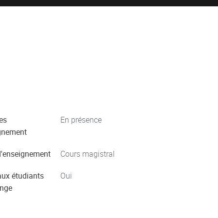
es
En présence
gnement
'enseignement
Cours magistral
aux étudiants
Oui
ange