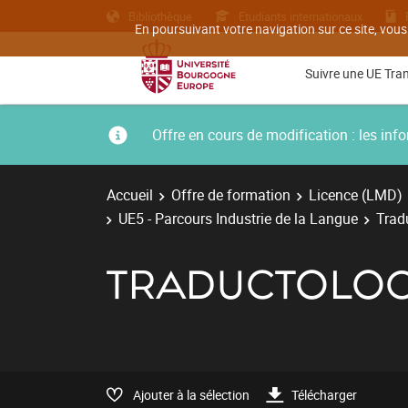
Bibliothèque
Etudiants internationaux
En poursuivant votre navigation sur ce site, vous
Suivre une UE Tra
Offre en cours de modification : les i
Accueil
Offre de formation
Licence (LMD)
UE5 - Parcours Industrie de la Langue
Tradu
TRADUCTOLOGI
Ajouter à la sélection
Télécharger