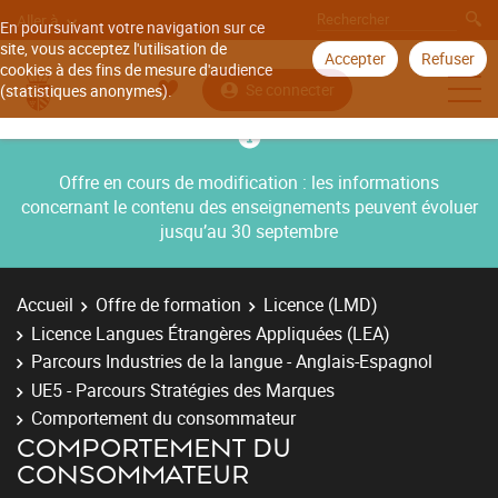
Aller à
En poursuivant votre navigation sur ce
site, vous acceptez l'utilisation de
Accepter
Refuser
cookies à des fins de mesure d'audience
Se connecter
(statistiques anonymes).
Offre en cours de modification : les informations
concernant le contenu des enseignements peuvent évoluer
jusqu’au 30 septembre
Accueil
Offre de formation
Licence (LMD)
Licence Langues Étrangères Appliquées (LEA)
Parcours Industries de la langue - Anglais-Espagnol
UE5 - Parcours Stratégies des Marques
Comportement du consommateur
COMPORTEMENT DU
CONSOMMATEUR