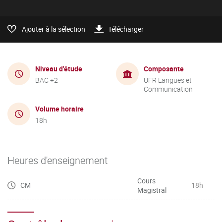
Ajouter à la sélection
Télécharger
Niveau d'étude
Composante
BAC +2
UFR Langues et
Communication
Volume horaire
18h
Heures d'enseignement
Cours
CM
18h
Magistral