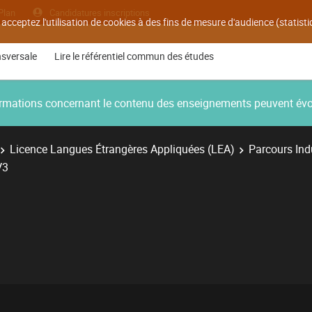
Plan
Candidatures inscriptions
 acceptez l'utilisation de cookies à des fins de mesure d'audience (statis
nsversale
Lire le référentiel commun des études
nformations concernant le contenu des enseignements peuvent év
Licence Langues Étrangères Appliquées (LEA)
Parcours Ind
V3