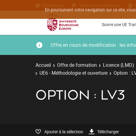
Bibliothèque
Etudiants internationaux
En poursuivant votre navigation sur ce site, vous
Suivre une UE Tra
Offre en cours de modification : les i
Accueil
Offre de formation
Licence (LMD)
UE6 - Méthodologie et ouverture
Option : L
OPTION : LV3
Ajouter à la sélection
Télécharger