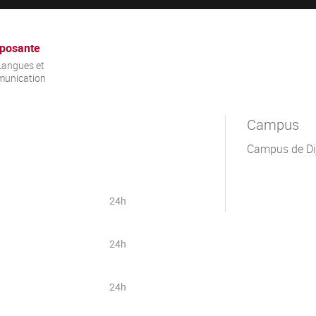
posante
Langues et
unication
Campus
Campus de Di
24h
24h
24h