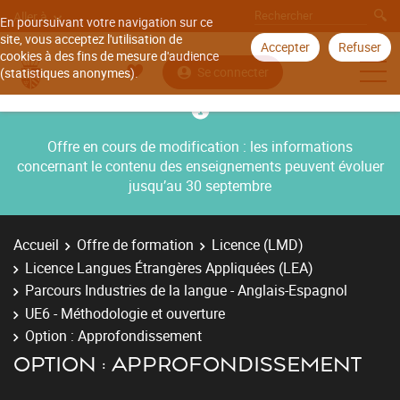
Aller à
En poursuivant votre navigation sur ce
site, vous acceptez l'utilisation de
Accepter
Refuser
cookies à des fins de mesure d'audience
Se connecter
(statistiques anonymes).
Offre en cours de modification : les informations
concernant le contenu des enseignements peuvent évoluer
jusqu’au 30 septembre
Accueil
Offre de formation
Licence (LMD)
Licence Langues Étrangères Appliquées (LEA)
Parcours Industries de la langue - Anglais-Espagnol
UE6 - Méthodologie et ouverture
Option : Approfondissement
OPTION : APPROFONDISSEMENT