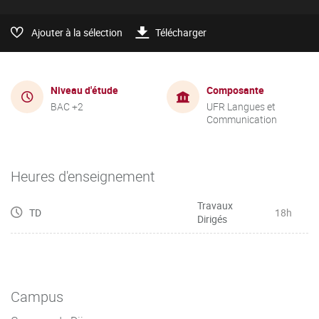
Ajouter à la sélection
Télécharger
Niveau d'étude
Composante
BAC +2
UFR Langues et
Communication
Heures d'enseignement
Travaux
TD
18h
Dirigés
Campus