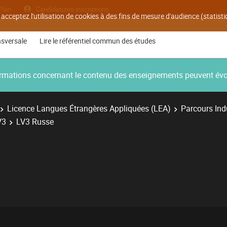
Plan
Candidatures inscriptions
 acceptez l'utilisation de cookies à des fins de mesure d'audience (statis
nsversale
Lire le référentiel commun des études
nformations concernant le contenu des enseignements peuvent év
Licence Langues Étrangères Appliquées (LEA)
Parcours Ind
V3
LV3 Russe