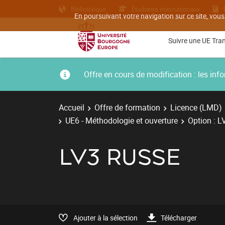
Bibliothèque
Etudiants internationaux
En poursuivant votre navigation sur ce site, vous
Suivre une UE Tra
Offre en cours de modification : les i
Accueil
Offre de formation
Licence (LMD)
UE6 - Méthodologie et ouverture
Option : L
LV3 RUSSE
Ajouter à la sélection
Télécharger