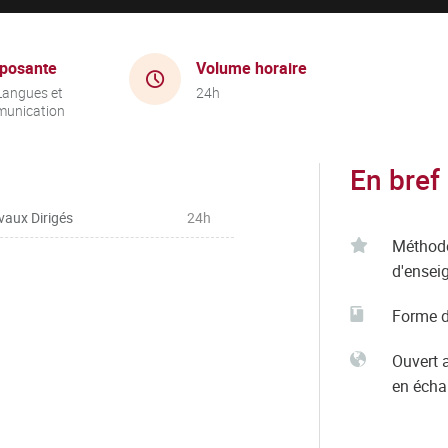
posante
Volume horaire
Langues et
24h
unication
En bref
vaux Dirigés
24h
Méthod
d'ensei
Forme d
Ouvert 
en éch