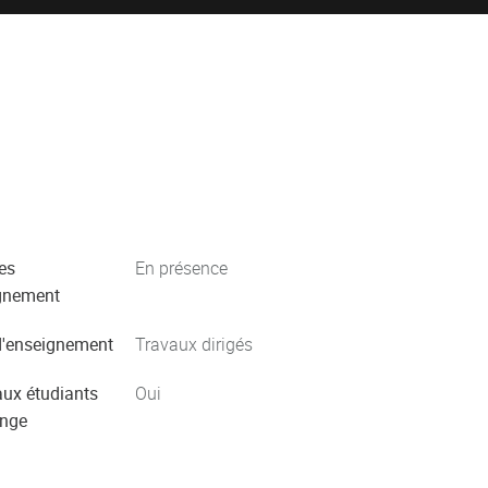
es
En présence
gnement
'enseignement
Travaux dirigés
aux étudiants
Oui
ange