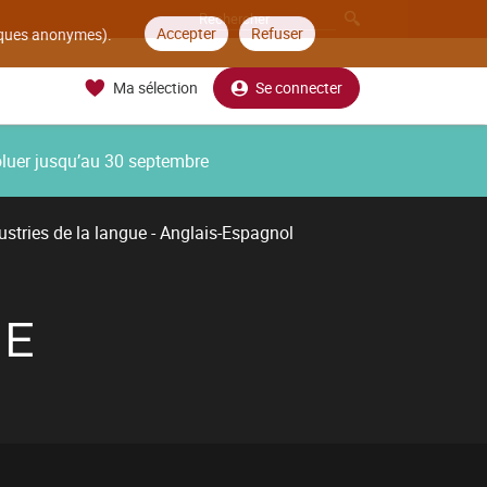
Accepter
Refuser
tiques anonymes).
Ma sélection
Se connecter
oluer jusqu’au 30 septembre
ustries de la langue - Anglais-Espagnol
UE