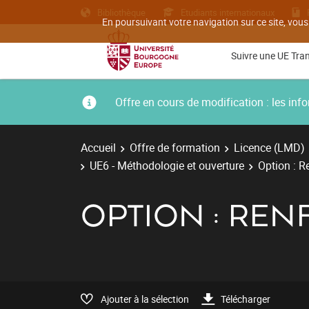
Bibliothèque
Etudiants internationaux
En poursuivant votre navigation sur ce site, vous
Suivre une UE Tra
Offre en cours de modification : les i
Accueil
Offre de formation
Licence (LMD)
UE6 - Méthodologie et ouverture
Option : 
OPTION : RE
Ajouter à la sélection
Télécharger