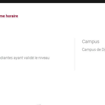
me horaire
Campus
Campus de Di
diantes ayant validé le niveau