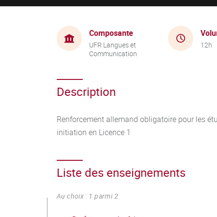
Composante
Volu
UFR Langues et
12h
Communication
Description
Renforcement allemand obligatoire pour les étu
initiation en Licence 1
Liste des enseignements
Au choix : 1 parmi 2