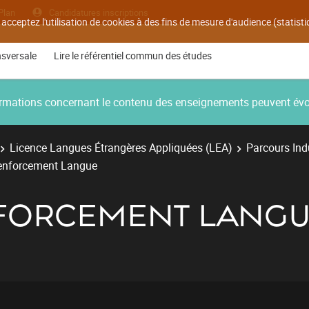
Plan
Candidatures inscriptions
 acceptez l'utilisation de cookies à des fins de mesure d'audience (statis
nsversale
Lire le référentiel commun des études
nformations concernant le contenu des enseignements peuvent év
Licence Langues Étrangères Appliquées (LEA)
Parcours Ind
Renforcement Langue
NFORCEMENT LANG