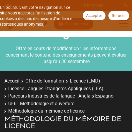
Aller à
En poursuivant votre navigation sur ce
site, vous acceptez l'utilisation de
Accepter
Refuser
cookies à des fins de mesure d'audience
Se connecter
(statistiques anonymes).
Offre en cours de modification : les informations
concernant le contenu des enseignements peuvent évoluer
jusqu’au 30 septembre
Accueil
Offre de formation
Licence (LMD)
Licence Langues Étrangères Appliquées (LEA)
Parcours Industries de la langue - Anglais-Espagnol
UE6 - Méthodologie et ouverture
Méthodologie du mémoire de licence
MÉTHODOLOGIE DU MÉMOIRE DE
LICENCE