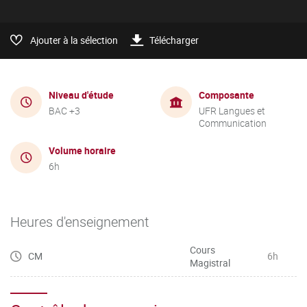
Ajouter à la sélection
Télécharger
Niveau d'étude
Composante
BAC +3
UFR Langues et
Communication
Volume horaire
6h
Heures d'enseignement
Cours
CM
6h
Magistral