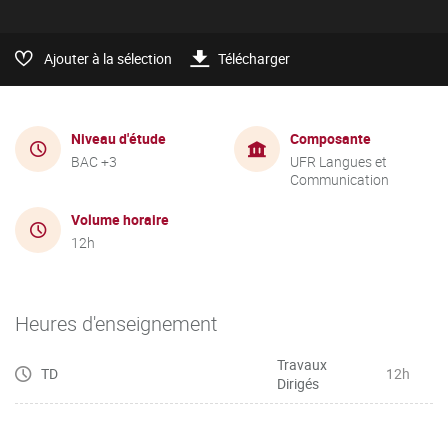
Ajouter à la sélection
Télécharger
Niveau d'étude
Composante
BAC +3
UFR Langues et
Communication
Volume horaire
12h
Heures d'enseignement
Travaux
TD
12h
Dirigés