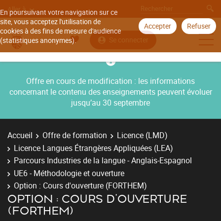
Aller à
En poursuivant votre navigation sur ce
site, vous acceptez l'utilisation de
Accepter
Refuser
cookies à des fins de mesure d'audience
Se connecter
(statistiques anonymes).
Offre en cours de modification : les informations
concernant le contenu des enseignements peuvent évoluer
jusqu’au 30 septembre
Accueil
Offre de formation
Licence (LMD)
Licence Langues Étrangères Appliquées (LEA)
Parcours Industries de la langue - Anglais-Espagnol
UE6 - Méthodologie et ouverture
Option : Cours d'ouverture (FORTHEM)
OPTION : COURS D'OUVERTURE
(FORTHEM)