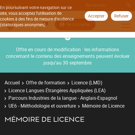
Aller à
En poursuivant votre navigation sur ce
site, vous acceptez l'utilisation de
Accepter
Refuser
cookies à des fins de mesure d'audience
Se connecter
(statistiques anonymes).
Offre en cours de modification : les informations
concernant le contenu des enseignements peuvent évoluer
jusqu’au 30 septembre
Accueil
Offre de formation
Licence (LMD)
Licence Langues Étrangères Appliquées (LEA)
Parcours Industries de la langue - Anglais-Espagnol
UE6 - Méthodologie et ouverture
Mémoire de Licence
MÉMOIRE DE LICENCE