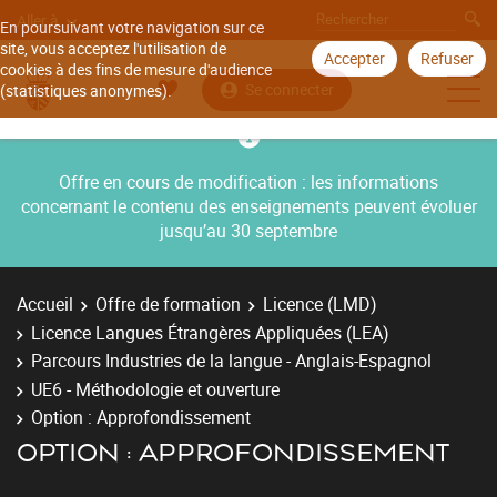
Aller à
En poursuivant votre navigation sur ce
site, vous acceptez l'utilisation de
Accepter
Refuser
cookies à des fins de mesure d'audience
Se connecter
(statistiques anonymes).
Offre en cours de modification : les informations
concernant le contenu des enseignements peuvent évoluer
jusqu’au 30 septembre
Accueil
Offre de formation
Licence (LMD)
Licence Langues Étrangères Appliquées (LEA)
Parcours Industries de la langue - Anglais-Espagnol
UE6 - Méthodologie et ouverture
Option : Approfondissement
OPTION : APPROFONDISSEMENT