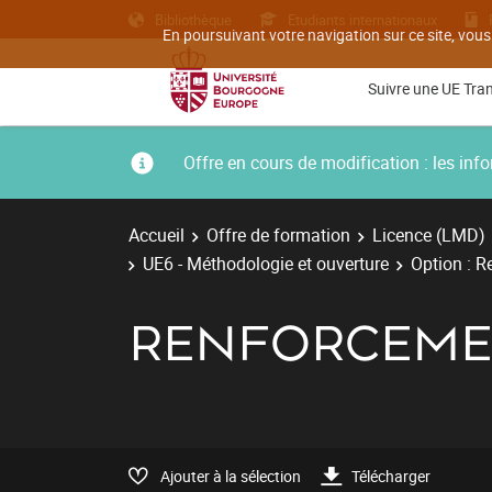
Bibliothèque
Etudiants internationaux
En poursuivant votre navigation sur ce site, vous
Suivre une UE Tra
Offre en cours de modification : les i
Accueil
Offre de formation
Licence (LMD)
UE6 - Méthodologie et ouverture
Option : R
RENFORCEME
Ajouter à la sélection
Télécharger