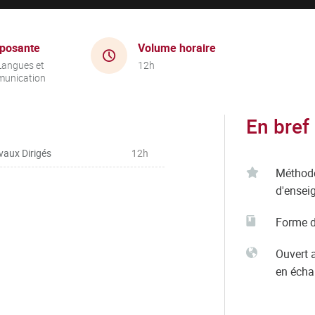
posante
Volume horaire
Langues et
12h
unication
En bref
vaux Dirigés
12h
Méthod
d'ensei
Forme d
Ouvert 
en éch