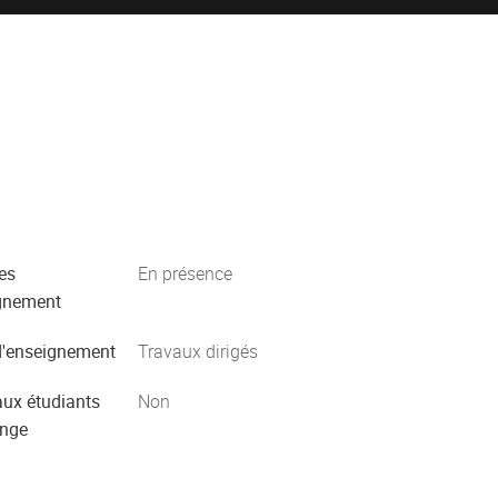
es
En présence
gnement
'enseignement
Travaux dirigés
aux étudiants
Non
ange