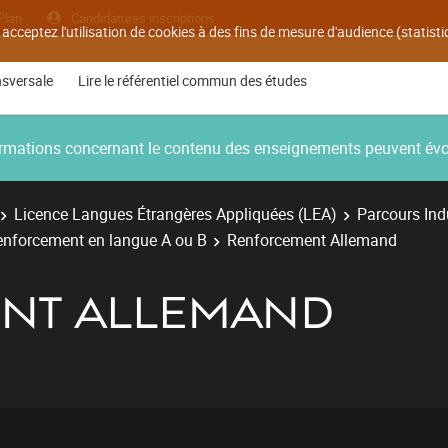
Plan
Candidatures inscriptions
 acceptez l'utilisation de cookies à des fins de mesure d'audience (statis
nsversale
Lire le référentiel commun des études
nformations concernant le contenu des enseignements peuvent év
Licence Langues Étrangères Appliquées (LEA)
Parcours Ind
enforcement en langue A ou B
Renforcement Allemand
NT ALLEMAND