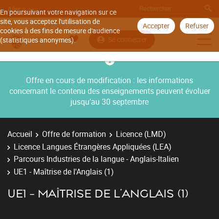
Aller à
En poursuivant votre navigation sur ce
site, vous acceptez l'utilisation de
Accepter
Refuser
cookies à des fins de mesure d'audience
Se connecter
(statistiques anonymes).
Offre en cours de modification : les informations
concernant le contenu des enseignements peuvent évoluer
jusqu’au 30 septembre
Accueil
Offre de formation
Licence (LMD)
Licence Langues Étrangères Appliquées (LEA)
Parcours Industries de la langue - Anglais-Italien
UE1 - Maîtrise de l'Anglais (1)
UE1 - MAÎTRISE DE L'ANGLAIS (1)