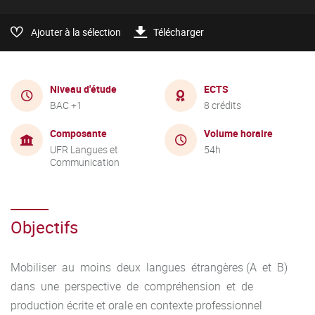
Ajouter à la sélection
Télécharger
Niveau d'étude
ECTS
BAC +1
8 crédits
Composante
Volume horaire
UFR Langues et
54h
Communication
Objectifs
Mobiliser au moins deux langues étrangères (A et B)
dans une perspective de compréhension et de
production écrite et orale en contexte professionnel