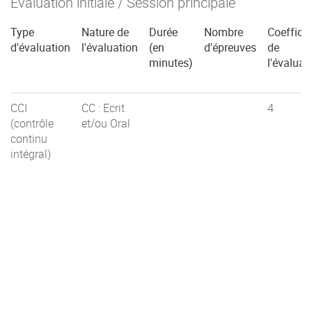
Évaluation initiale / Session principale
Type
Nature de
Durée
Nombre
Coefficie
d'évaluation
l'évaluation
(en
d'épreuves
de
minutes)
l'évaluat
CCI
CC : Ecrit
4
(contrôle
et/ou Oral
continu
intégral)