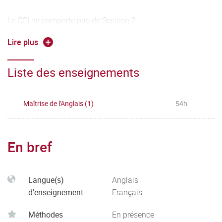
Le CCI ne comporte pas de Session 2.
Lire plus
Deux TD constituent principalement l'UE1. La moyenne de
l'UE1 est calculée à partir de la moyenne de chaque TD.
Liste des enseignements
Une modulation de la moyenne est effectuée pour tenir
compte de la participation et la performance en TP
d'expression orale.
Maîtrise de l'Anglais (1)
54h
En bref
Langue(s)
Anglais
d'enseignement
Français
Méthodes
En présence