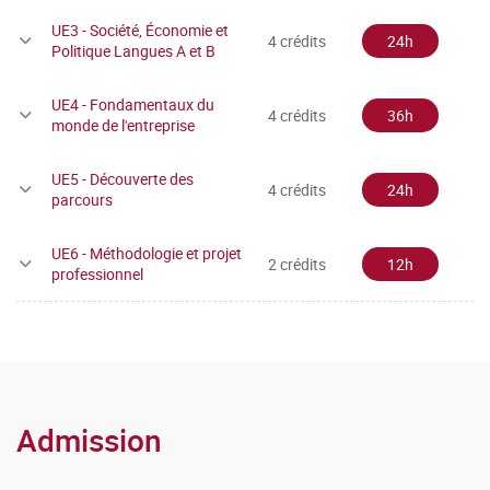
leur situation universitaire.
UE3 - Société, Économie et
4 crédits
24h
Politique Langues A et B
Rappel des règles de progression
:
la poursuite des études
en L3 n’est pas autorisée pour un·e étudiant·e qui n’aurait
UE4 - Fondamentaux du
4 crédits
36h
pas validé sa L1.
monde de l'entreprise
Modalités de Contrôle des
UE5 - Découverte des
4 crédits
24h
parcours
Connaissances:
UE6 - Méthodologie et projet
2 crédits
12h
professionnel
Contrôle Terminal (CT)
Il s'agit d'une évaluation qui a lieu à la fin du semestre lors
des sessions d'examens.
Admission
Contrôle Continu (CC)
Il s'agit d'une évaluation au cours du semestre.