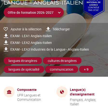
LANGUE - ANGLAIS-ITALIEN
Ajouter à la sélection
Télécharger
EXAM - LEA1 Anglais-Italien
EXAM - LEA2 Anglais-Italien
EXAM - LEA3 Industries de la Langue - Anglais-Italien
langues étrangères
cultures étrangères
langues de spécialité
communication
+ 9
Composante
Langue(s)
d'enseignement
UFR Langues et
Communication
Français, Anglais,
Italien