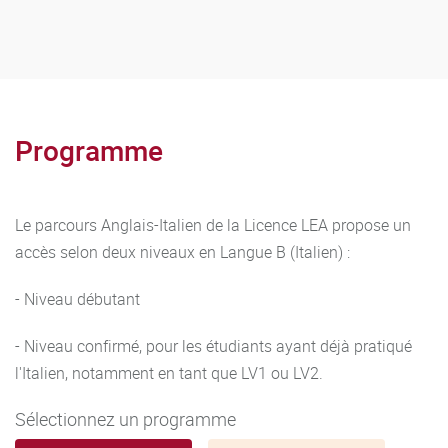
(matières) constitutifs des UE non validées ont une valeur
en crédits européens, ils sont également capitalisables
lorsque les notes obtenues à ces éléments sont supérieures
ou égales à 10 sur 20.
Programme
Sessions d’examen
Deux sessions d’examens sont prévues :
Le parcours Anglais-Italien de la Licence LEA propose un
Session 1
: une période d'examens à la fin de chaque
accès selon deux niveaux en Langue B (Italien) :
semestre.
- Niveau débutant
Session 2
: Juin/juillet pour les 2 semestres. Seules les
- Niveau confirmé, pour les étudiants ayant déjà pratiqué
matières et UE évaluées en CC ou en CT (voir plus bas) font
l'Italien, notamment en tant que LV1 ou LV2.
l'objet d'une session 2.
Sélectionnez un programme
Reports de notes :