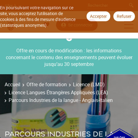
Aller à
En poursuivant votre navigation sur ce
site, vous acceptez l'utilisation de
Accepter
Refuser
cookies à des fins de mesure d'audience
Se connecter
(statistiques anonymes).
Offre en cours de modification : les informations
concernant le contenu des enseignements peuvent évoluer
jusqu’au 30 septembre
Accueil
Offre de formation
Licence (LMD)
Licence Langues Étrangères Appliquées (LEA)
Parcours Industries de la langue - Anglais-Italien
PARCOURS INDUSTRIES DE LA