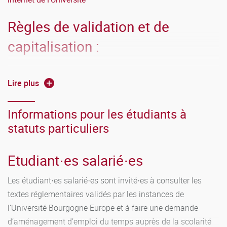
Règles de validation et de
capitalisation :
Calcul de la note au niveau de l'Unité
Lire plus
d'Enseignement (UE) :
Informations pour les étudiants à
Une compensation s’effectue au niveau de chaque Unité
statuts particuliers
d'Enseignement (UE). La note d'une UE est la moyenne des
notes de ses éléments constitutifs auxquelles les éventuels
Etudiant·es salarié·es
coefficients sont appliqués. Une UE est validée si la
moyenne est égale ou supérieure à 10.
Les étudiant·es salarié·es sont invité·es à consulter les
textes réglementaires validés par les instances de
Calcul de la note de semestre et règle
l’Université Bourgogne Europe et à faire une demande
de validation :
d’aménagement d’emploi du temps auprès de la scolarité