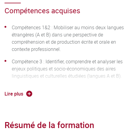
Compétences acquises
Compétences 1&2 : Mobiliser au moins deux langues
étrangères (A et B) dans une perspective de
compréhension et de production écrite et orale en
contexte professionnel.
Compétence 3 : Identifier, comprendre et analyser les
enjeux politiques et socio-économiques des aires
linguistiques et culturelles étudiées (langues A et B).
Compétence 4 : S’intégrer dans des organisations
Lire plus
publiques et privées y compris à l’international, et en
maîtriser les codes et les principes de fonctionnement.
Compétence 5 : S’approprier, au terme d’une initiation
Résumé de la formation
commune et au sein du parcours choisi, une
spécialisation permettant d’élaborer et gérer des