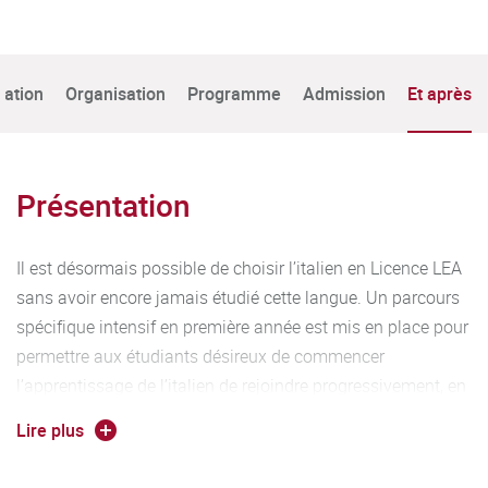
tation
Organisation
Programme
Admission
Et après
Présentation
Il est désormais possible de choisir l’italien en Licence LEA
sans avoir encore jamais étudié cette langue. Un parcours
spécifique intensif en première année est mis en place pour
permettre aux étudiants désireux de commencer
l’apprentissage de l’italien de rejoindre progressivement, en
deuxième année, l’ensemble de la promotion. Des cours de
Lire plus
langue écrite, de grammaire, d’expression orale et
d’introduction à la traduction sont proposés en L1 à un