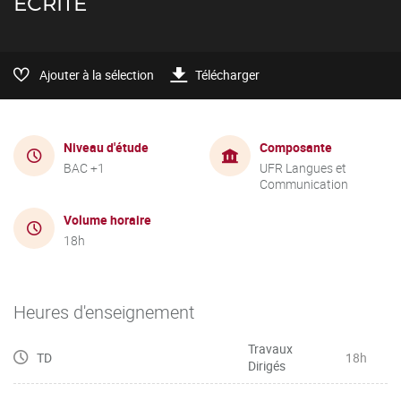
ÉCRITE
Ajouter à la sélection
Télécharger
Niveau d'étude
Composante
BAC +1
UFR Langues et
Communication
Volume horaire
18h
Heures d'enseignement
Travaux
TD
18h
Dirigés