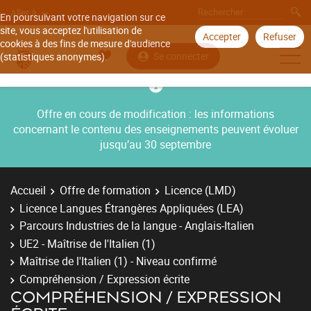
Aller à
En poursuivant votre navigation sur ce
site, vous acceptez l'utilisation de
Accepter
Refuser
cookies à des fins de mesure d'audience
Se connecter
(statistiques anonymes).
Offre en cours de modification : les informations
concernant le contenu des enseignements peuvent évoluer
jusqu’au 30 septembre
Accueil
Offre de formation
Licence (LMD)
Licence Langues Étrangères Appliquées (LEA)
Parcours Industries de la langue - Anglais-Italien
UE2 - Maîtrise de l'Italien (1)
Maîtrise de l'Italien (1) - Niveau confirmé
Compréhension / Expression écrite
COMPRÉHENSION / EXPRESSION