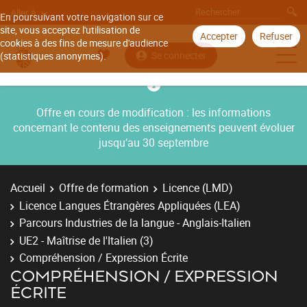
Aller à
En poursuivant votre navigation sur ce
site, vous acceptez l'utilisation de
Accepter
Refuser
cookies à des fins de mesure d'audience
Se connecter
(statistiques anonymes).
Offre en cours de modification : les informations
concernant le contenu des enseignements peuvent évoluer
jusqu’au 30 septembre
Accueil
Offre de formation
Licence (LMD)
Licence Langues Étrangères Appliquées (LEA)
Parcours Industries de la langue - Anglais-Italien
UE2 - Maîtrise de l'Italien (3)
Compréhension / Expression Écrite
COMPRÉHENSION / EXPRESSION
ÉCRITE