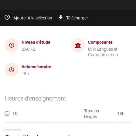
Ajouter à la sélection
Télécharger
Niveau d'étude
Composante
BAC +2
UFR Langues et
Communication
Volume horaire
18h
Heures d'enseignement
Travaux
TD
18h
Dirigés