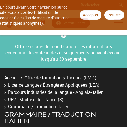
Aller à
En poursuivant votre navigation sur ce
site, vous acceptez l'utilisation de
Accepter
Refuser
cookies à des fins de mesure d'audience
Se connecter
(statistiques anonymes).
Offre en cours de modification : les informations
concernant le contenu des enseignements peuvent évoluer
jusqu’au 30 septembre
Accueil
Offre de formation
Licence (LMD)
Licence Langues Étrangères Appliquées (LEA)
Parcours Industries de la langue - Anglais-Italien
UE2 - Maîtrise de l'Italien (3)
Grammaire / Traduction Italien
GRAMMAIRE / TRADUCTION
ITALIEN