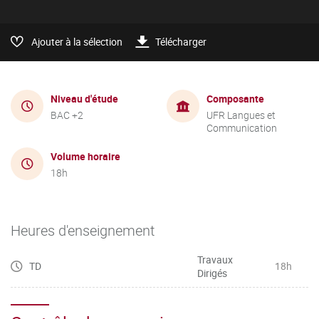
Ajouter à la sélection
Télécharger
Niveau d'étude
Composante
BAC +2
UFR Langues et
Communication
Volume horaire
18h
Heures d'enseignement
Travaux
TD
18h
Dirigés